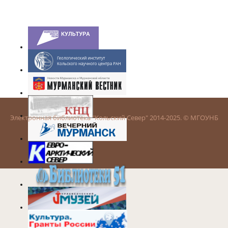
Электронная библиотека "Кольский Север" 2014-2025. © МГОУНБ