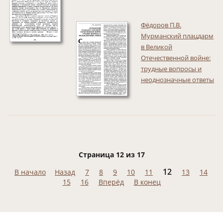
Фёдоров П.В.
Мурманский плацдарм
в Великой
Отечественной войне:
трудные вопросы и
неоднозначные ответы
Страница 12 из 17
12
В начало
Назад
7
8
9
10
11
13
14
15
16
Вперёд
В конец