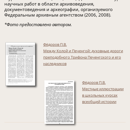
научных работ в области архивоведения,
документоведения и археографии, организуемого
Федеральным архивным агентством (2006, 2008).
*Фото предоставлено автором.
Фёдоров П.В.
Между Колой и Печенгой: духовные дороги
преподобного Трифона Печенгского и его
наследников
Фёдоров П.В.
Местные иллюстрации
в школьных курсах
всеобщей истории