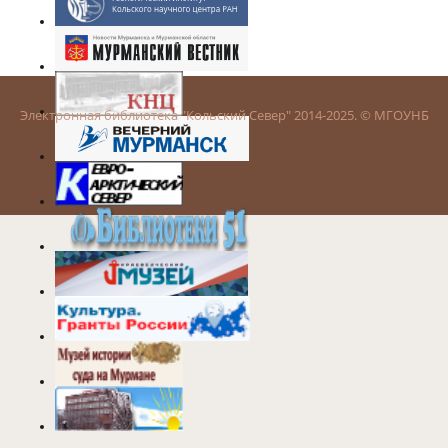
Электронная библиотека "Кольский Север" 2014-2025. © МГОУНБ