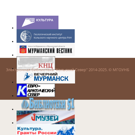
Электронная библиотека "Кольский Север" 2014-2025. © МГОУНБ