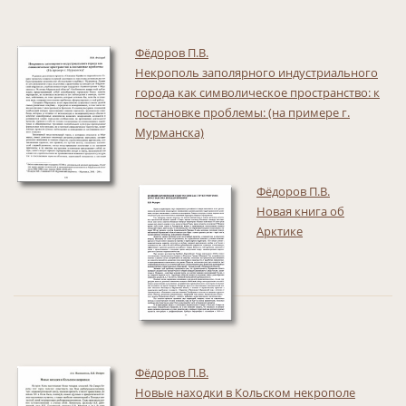
Фёдоров П.В.
Некрополь заполярного индустриального
города как символическое пространство: к
постановке проблемы: (на примере г.
Мурманска)
Фёдоров П.В.
Новая книга об
Арктике
Фёдоров П.В.
Новые находки в Кольском некрополе