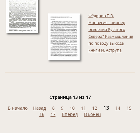
Фёдоров П.В.
Норвегия - пионер
освоения Русского
Севера? Размышления
по поводу выхода
книги И. Аструпа
Страница 13 из 17
13
В начало
Назад
8
9
10
11
12
14
15
16
17
Вперёд
В конец