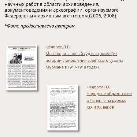
научных работ в области архивоведения,
документоведения и археографии, организуемого
Федеральным архивным агентством (2006, 2008).
*Фото предоставлено автором.
Фёдоров П.В.
Мы наш, мы новый суд построим: (из
истории становления советского суда на
Мурмане в 1917-1918 годах)
Фёдоров П.В.
Народное образование
в Печенге на рубеже
XIX и XX веков