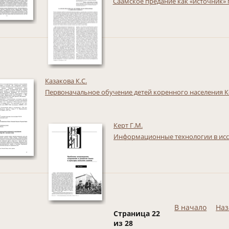
Саамское предание как «источник» 
Казакова К.С.
Первоначальное обучение детей коренного населения Кол
Керт Г.М.
Информационные технологии в ис
В начало
Наз
Страница 22
из 28