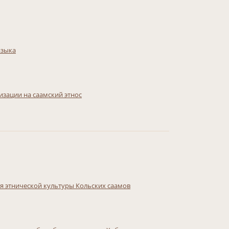
языка
изации на саамский этнос
я этнической культуры Кольских саамов