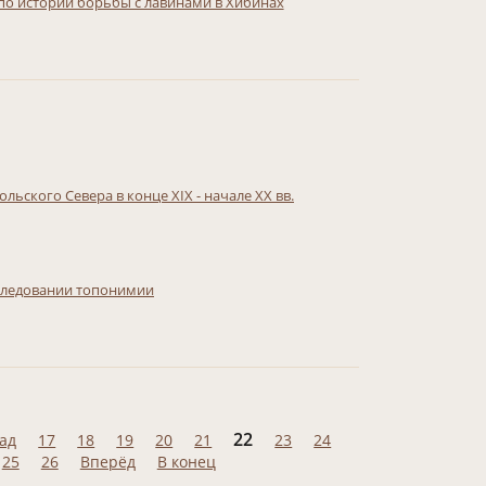
по истории борьбы с лавинами в Хибинах
ьского Севера в конце XIX - начале XX вв.
следовании топонимии
22
ад
17
18
19
20
21
23
24
25
26
Вперёд
В конец