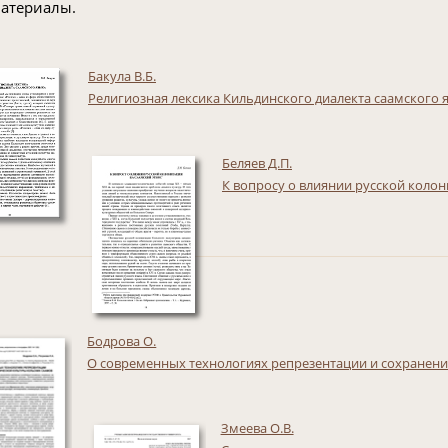
атериалы.
Бакула В.Б.
Религиозная лексика Кильдинского диалекта саамского 
Беляев Д.П.
К вопросу о влиянии русской колон
Бодрова О.
О современных технологиях репрезентации и сохранени
Змеева О.В.