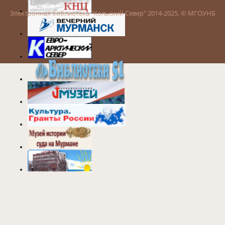
Электронная библиотека "Кольский Север" 2014-2025. © МГОУНБ