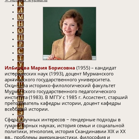
Ильичёва Мария Борисовна
(1955) –
кандидат
исторических наук (1993), доцент Мурманского
арктического государственного университета.
Окончила историко-филологический факультет
Мурманского государственного педагогического
института (1983). В МГГУ с 1985 г. Ассистент, старший
преподаватель кафедры истории, доцент кафедры
всеобщей истории.
Сфера научных интересов − гендерные подходы в
гуманитарных науках, история семьи и социальной
политики, этнология, история Скандинавии XIX и XX
вв., проблемы американистики, философия и