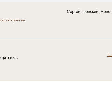
Сергей Гронский. Моно
мация о фильме
В 
ица 3 из 3