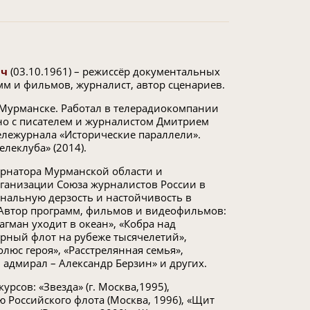
ич
(03.10.1961) – режиссёр документальных
м и фильмов, журналист, автор сценариев.
 Мурманске. Работал в телерадиокомпании
но с писателем и журналистом Дмитрием
ележурнала «Исторические параллели».
леклуба» (2014).
рнатора Мурманской области и
ганизации Союза журналистов России в
нальную дерзость и настойчивость в
 Автор программ, фильмов и видеофильмов:
агман уходит в океан», «Кобра над
ерный флот на рубеже тысячелетий»,
люс героя», «Расстрелянная семья»,
 адмирал – Александр Берзин» и других.
рсов: «Звезда» (г. Москва,1995),
 Российского флота (Москва, 1996), «Щит