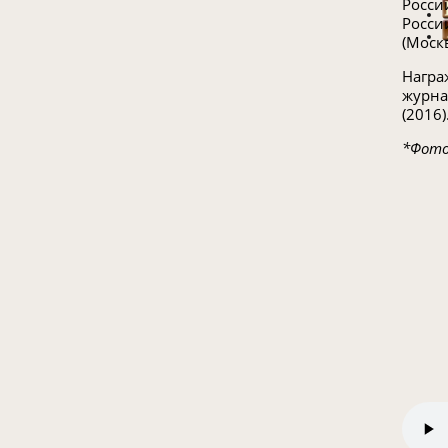
Росси
Росси
(Москв
Награ
журна
(2016)
*Фото