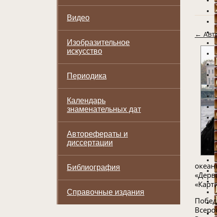
Видео
← Авт
Изобразительное
искусство
Периодика
Календарь
знаменательных дат
Авторефераты и
диссертации
океан
Библиография
«Дерв
«Карт
Справочные издания
Побед
Всеро