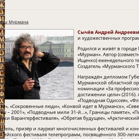
оры Мурмана
Сычёв Андрей Андреев
и художественных програм
Родился и живёт в городе
«Мурман». Автор (совмест
Ищенко) еженедельного т
Создатель «Мурманского Те
Награждён дипломом Губе
Мурманской областной ор
номинации «За профессио
достижении цели» (2016).
«Подводная Одиссея», «Фл
ом», «Сокровенные люди», «Конвой идет в Мурманск», «Сев
иш – 2001», «Подводные мили 31-й…», Границы памяти», «По
инки Варангерфестиваля», «Обретая будущее», «Арктический
итель, призёр и лауреат многочисленных фестивалей и конку
ссийского фестиваля телепрограмм, посвящённого 300-летию