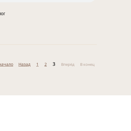
лог
3
начало
Назад
1
2
Вперёд
В конец