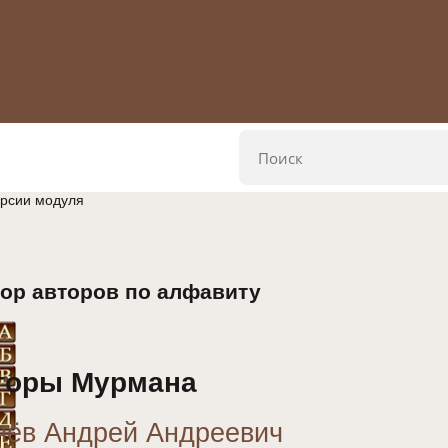
ерсии модуля
ор авторов по алфавиту
торы Мурмана
ёв Андрей Андреевич