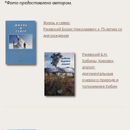
*Фото предоставлено автором.
Жизнь и север:
Ржевский Борис Николаевич: к 75-летию со
дня рождения
Ржевский Б.Н.
Хибины, Кировск,
апатит:
документальные
очерки о природе и
топонимике Хибин