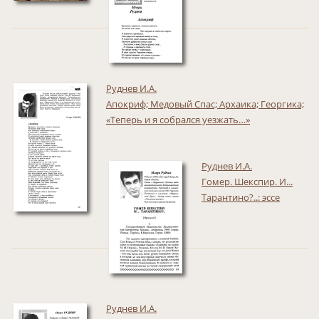
Руднев И.А.
Апокриф; Медовый Спас; Архаика; Георгика;
«Теперь и я собрался уезжать…»
Руднев И.А.
Гомер. Шекспир. И...
Тарантино?..: эссе
Руднев И.А.