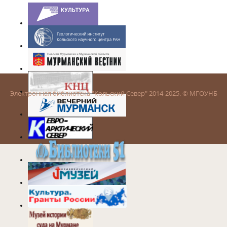
Электронная библиотека "Кольский Север" 2014-2025. © МГОУНБ