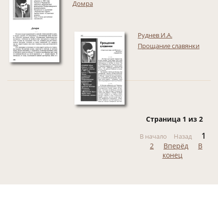
Домра
Руднев И.А.
Прощание славянки
Страница 1 из 2
1
В начало
Назад
2
Вперёд
В
конец