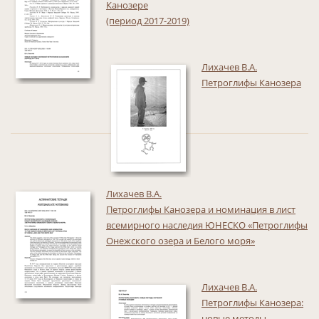
Канозере
(период 2017-2019)
Лихачев В.А.
Петроглифы Канозера
Лихачев В.А.
Петроглифы Канозера и номинация в лист
всемирного наследия ЮНЕСКО «Петроглифы
Онежского озера и Белого моря»
Лихачев В.А.
Петроглифы Канозера:
новые методы