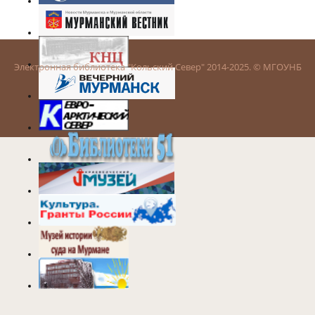
Электронная библиотека "Кольский Север" 2014-2025. © МГОУНБ