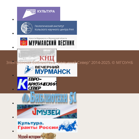
Электронная библиотека "Кольский Север" 2014-2025. © МГОУНБ