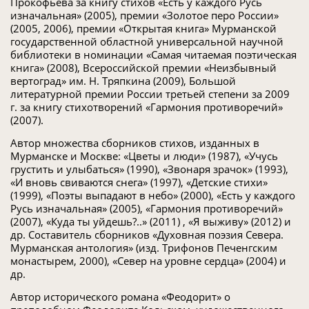
Прокофьева за книгу стихов «Есть у каждого Русь
изначальная» (2005), премии «Золотое перо России»
(2005, 2006), премии «Открытая книга» Мурманской
государственной областной универсальной научной
библиотеки в номинации «Самая читаемая поэтическая
книга» (2008), Всероссийской премии «Неизбывный
вертоград» им. Н. Тряпкина (2009), Большой
литературной премии России третьей степени за 2009
г. за книгу стихотворений «Гармония противоречий»
(2007).
Автор множества сборников стихов, изданных в
Мурманске и Москве: «Цветы и люди» (1987), «Учусь
грустить и улыбаться» (1990), «Звонаря зрачок» (1993),
«И вновь свиваются снега» (1997), «Детские стихи»
(1999), «Поэты выпадают в небо» (2000), «Есть у каждого
Русь изначальная» (2005), «Гармония противоречий»
(2007), «Куда ты уйдешь?..» (2011) , «Я выживу» (2012) и
др. Составитель сборников «Духовная поэзия Севера.
Мурманская антология» (изд. Трифонов Печенгским
монастырем, 2000), «Север на уровне сердца» (2004) и
др.
Автор исторического романа «Феодорит» о