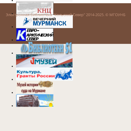
Электронная библиотека "Кольский Север" 2014-2025. © МГОУНБ