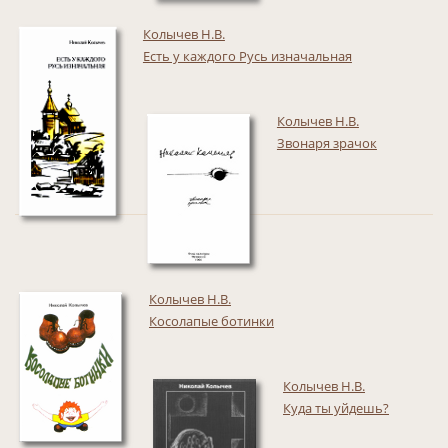
Колычев Н.В.
Есть у каждого Русь изначальная
Колычев Н.В.
Звонаря зрачок
Колычев Н.В.
Косолапые ботинки
Колычев Н.В.
Куда ты уйдешь?