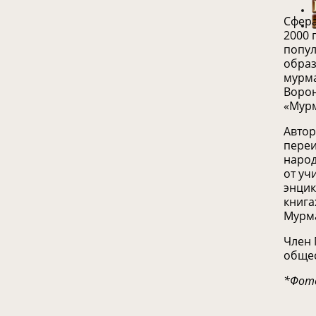
Сфера
2000 
попул
образ
мурма
Ворон
«Мурм
Автор
переи
народ
от уч
энцик
книга
Мурма
Член 
общес
*Фото