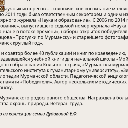
 научных интересов – экологическое воспитание молод
по 2011 годы была ответственным секретарём и одним и
ярного журнала «Наука и образование».
С 2006 по 2014 
ование», выпустившего седьмой номер журнала «Наука 
нчане в потоке времени», наборы открыток победител
цова «Прогулки по Мурманску» и старейшего фотогра
анск круглый год».
 и соавтор более 40 публикаций и книг по краеведению,
здававшейся учебной книги для начальной школы «Мой
ного образования Кольского края», «Мурманск и мурман
ительского института к гуманитарному университету», «З
лопедии Мурманской области, Педагогической энциклоп
х памяти «Победители». Автор нескольких методических
нску.
Мурманского родословного общества.
Награждена боль
тва охраны природы. Ветеран труда.
 из коллекции семьи Дудаковой Е.Ф.