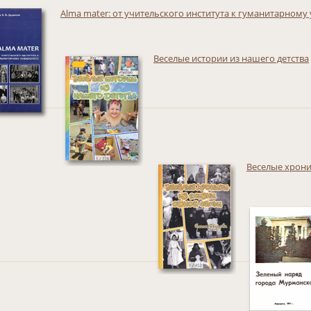
Alma mater: от учительского института к гуманитарному
Веселые истории из нашего детства
Веселые хрони