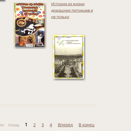
Истории из жизни
домашних питомцев и
не только
1
2
3
4
Вперёд
В конец
ло
Назад