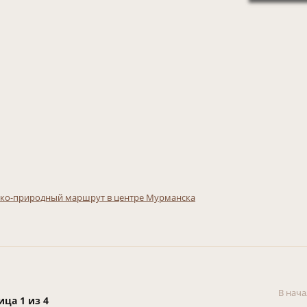
ко-природный маршрут в центре Мурманска
В нача
ица 1 из 4