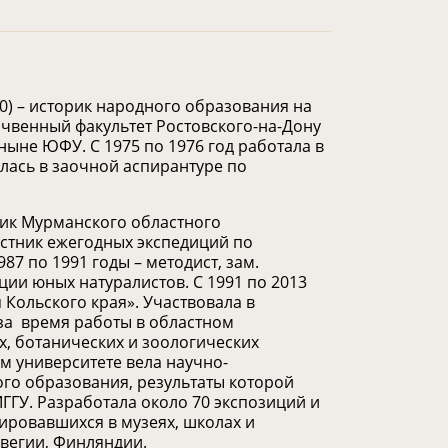
0) –
историк народного образования на
чвенный факультет Ростовского-на-Дону
 ныне ЮФУ. С 1975 по 1976 год работала в
илась в заочной аспирантуре по
ник Мурманского областного
астник ежегодных экспедиций по
987 по 1991 годы – методист, зам.
ции юных натуралистов.
С 1991 по 2013
 Кольского края».
Участвовала в
за время работы в областном
х, ботанических и зоологических
м университете вела научно-
го образования, результаты которой
МГГУ.
Разработала около 70 экспозиций и
ировавшихся в музеях, школах и
рвегии, Финляндии.