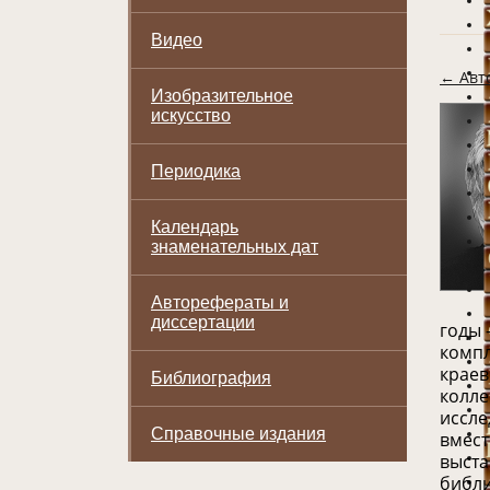
Видео
← Авт
Изобразительное
искусство
Периодика
Календарь
знаменательных дат
Авторефераты и
диссертации
годы 
компл
краев
Библиография
колле
иссле
Справочные издания
вмест
выста
библи