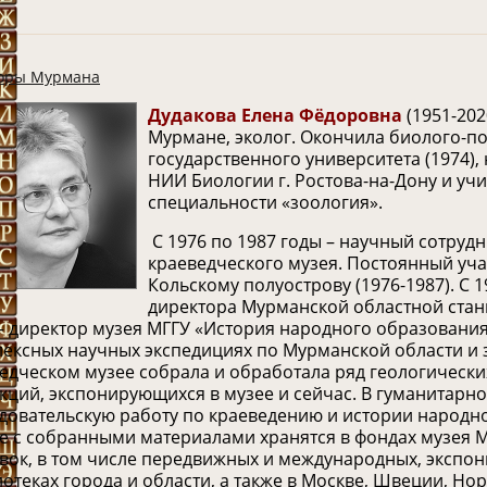
оры Мурмана
Дудакова Елена Фёдоровна
(1951-202
Мурмане, эколог.
Окончила биолого-по
государственного университета (1974),
НИИ Биологии г. Ростова-на-Дону и уч
специальности «зоология».
С 1976 по 1987 годы – научный сотруд
краеведческого музея. Постоянный уч
Кольскому полуострову (1976-1987).
С 1
директора Мурманской областной стан
– директор музея МГГУ «История народного образования
ексных научных экспедициях по Мурманской области и 
едческом музее собрала и обработала ряд геологически
кций, экспонирующихся в музее и сейчас.
В гуманитарно
довательскую работу по краеведению и истории народно
е с собранными материалами хранятся в фондах музея 
вок, в том числе передвижных и международных, экспон
отеках города и области, а также в Москве, Швеции, Но