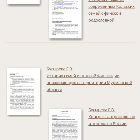
современных Кольских
семей с финской
родословной
Бусырева Е.В.
История семей из южной Финляндии,
проживающих на территории Мурманской
области
Бусырева Е.В.
Конгресс антропологов
и этнологов России