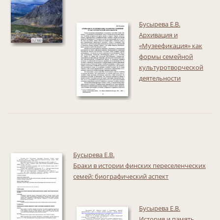
Бусырева Е.В.
Архивация и
«Музеефикация» как
формы семейной
культуротворческой
деятельности
Бусырева Е.В.
Браки в истории финских переселенческих
семей: биографический аспект
Бусырева Е.В.
История и память