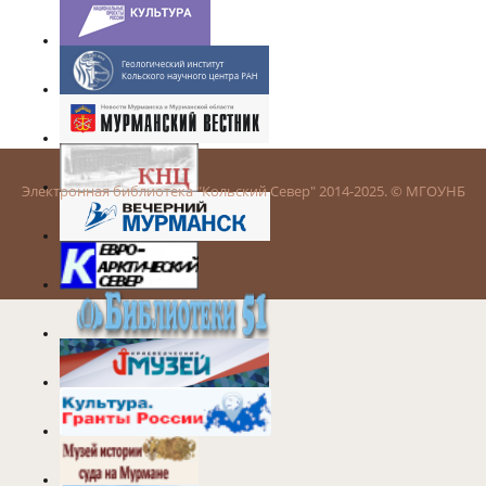
Электронная библиотека "Кольский Север" 2014-2025. © МГОУНБ