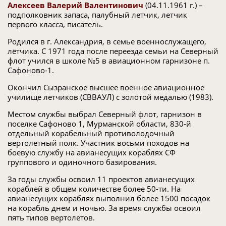
Алексеев Валерий Валентинович
(04.11.1961 г.) –
подполковник запаса, палубный летчик, летчик
первого класса, писатель.
Родился в г. Александрия, в семье военнослужащего,
лётчика. С 1971 года после переезда семьи на Северный
флот учился в школе №5 в авиационном гарнизоне п.
Сафоново-1.
Окончил Сызранское высшее военное авиационное
училище летчиков (СВВАУЛ) с золотой медалью (1983).
Местом службы выбрал Северный флот, гарнизон в
поселке Сафоново 1, Мурманской области, 830-й
отдельный корабельный противолодочный
вертолетный полк. Участник восьми походов на
боевую службу на авианесущих кораблях СФ
группового и одиночного базирования.
За годы службы освоил 11 проектов авианесущих
кораблей в общем количестве более 50-ти. На
авианесущих кораблях выполнил более 1500 посадок
на корабль днем и ночью. За время службы освоил
пять типов вертолетов.