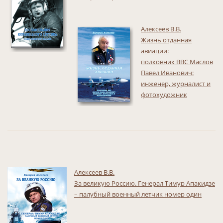
Алексеев В.В.
Жизнь отданная
авиации:
полковник ВВС Маслов
Павел Иванович:
инженер, журналист и
фотохудожник
Алексеев В.В.
За великую Россию. Генерал Тимур Апакидзе
– палубный военный летчик номер один