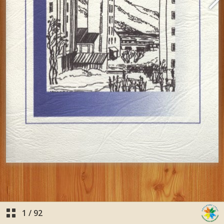
1
/
92