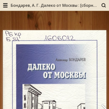
Бондарев, А. Г. Далеко от Москвы : [сборник рассказов] / Александр Бондарев. – [Б. м. : б. и., 2002?]. - 85 с. : ил.