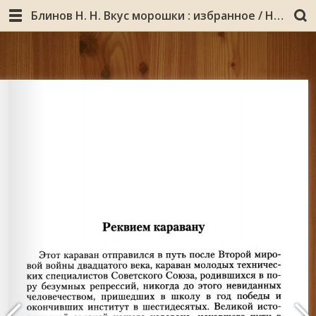
Блинов Н. Н. Вкус морошки : избранное / Николай Блинов. - Москва : АБЛ ПРИНТ, 2005. - 288 с. : ил., портр.