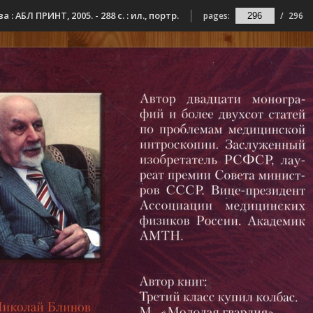
 АБЛ ПРИНТ, 2005. - 288 с. : ил., портр.
pages:
/
296