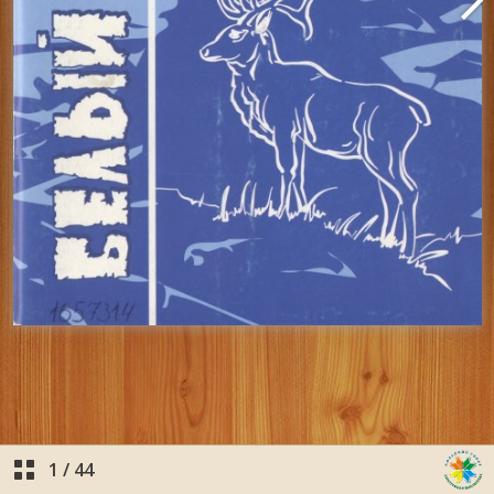
1
/
44