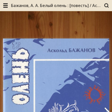
Бажанов, А. А. Белый олень : [повесть] / Аскольд Бажанов. - Мурманск : Север, 2007. - 39, [1] с. : ил.