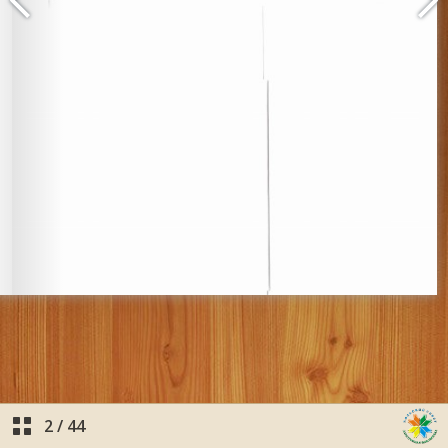
2
/
44