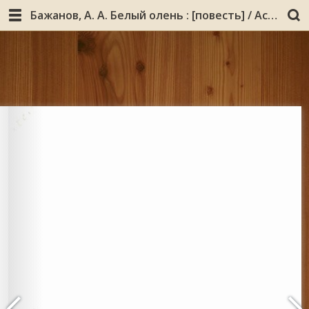
Бажанов, А. А. Белый олень : [повесть] / Аскольд Бажанов. - Мурманск : Север, 2007. - 39, [1] с. : ил.