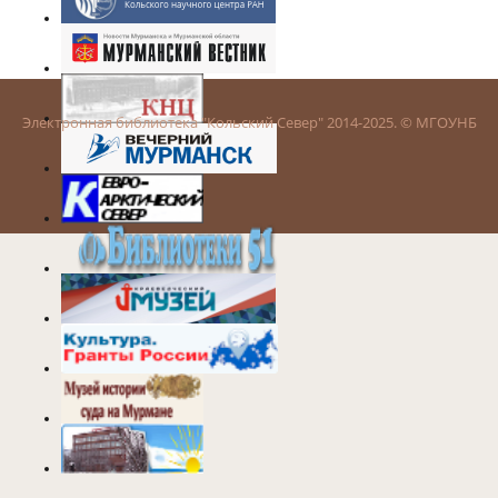
Электронная библиотека "Кольский Север" 2014-2025. © МГОУНБ