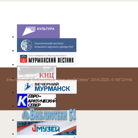
Электронная библиотека "Кольский Север" 2014-2025. © МГОУНБ