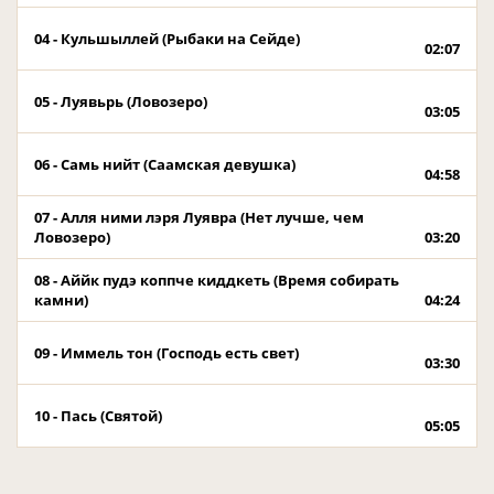
04 - Кульшыллей (Рыбаки на Сейде)
02:07
05 - Луявьрь (Ловозеро)
03:05
06 - Самь нийт (Саамская девушка)
04:58
07 - Алля ними лэря Луявра (Нет лучше, чем
Ловозеро)
03:20
08 - Аййк пудэ коппче киддкеть (Время собирать
камни)
04:24
09 - Иммель тон (Господь есть свет)
03:30
10 - Пась (Святой)
05:05