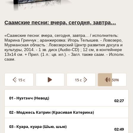
Саамские песни: вчера, сегодня, завтра…
«Саамские песни: вчера, сегодня, завтра... / исполнитель:
Марина Гринчук ; аранжировка: Игорь Телышев. - Ловозеро,
Мурманская область : Ловозерский Центр развития досуга и
культуры, 2014. - 1 зв. диск (Audio-CD) ; 12 см, в контейнере
13x14 см. + Прил. (1 л.: цв. ил.). - Загл. также саам. - Исполн.
саам.
15 c
15 c
50%
01 - Нуэтэнч (Невод)
02:27
02 - Моджесь Катрин (Красивая Катерина)
03 - Куара, куара (Шью, шью)
02:49