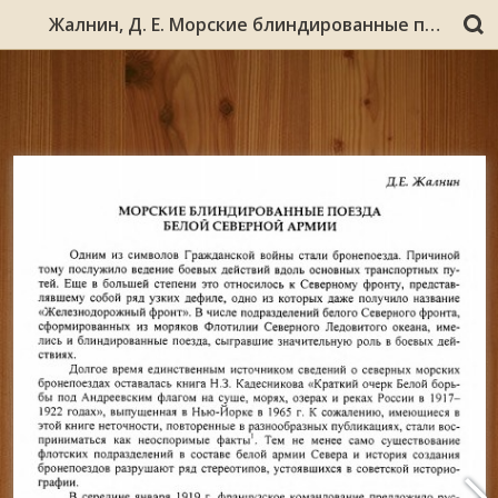
Жалнин, Д. Е. Морские блиндированные поезда белой Северной армии / Д. Е. Жалнин // Ученые записки МГПУ. Исторические науки / Федер. агентство по образованию, Мурм. гос. пед. ун-т. – Мурманск, 2007. - Вып. 7. - С. 113-124.