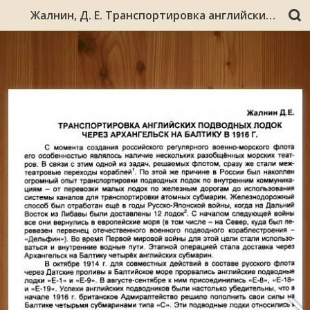
Жалнин, Д. Е. Транспортировка английских подводных лодок через Архангельск на Балтику в 1916 г. / Д. Е. Жалнин // Европейский Север в судьбе России. ХХ век : (к 80-летию проф. А. А. Киселева) / Федер. агентство по образованию, Мурм. гос. пед. ун-т. - Мурманск, 2006. - С. 60-65.