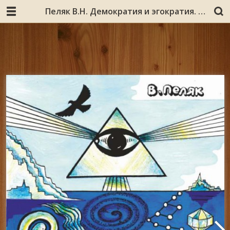
Пеляк В.Н. Демократия и эгократия. Кн. 2 / Владимир Пеляк. – Мурманск : [б.и.], [2014]. – 142,[1] с.