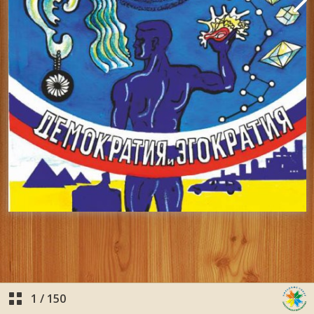
1
/
150