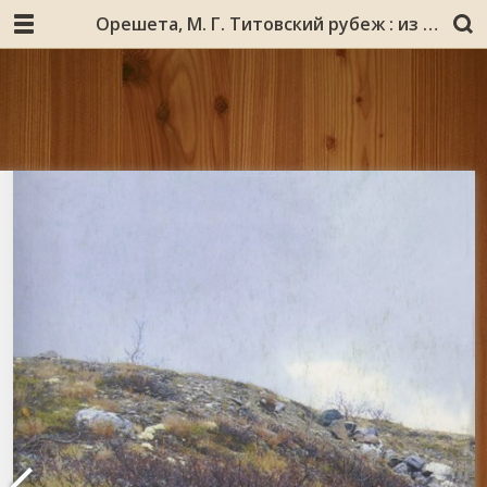
Орешета, М. Г. Титовский рубеж : из серии «Осиротевшие берега» : книга 4 / Михаил Орешета. – Мурманск : Север, 2010. – 215 с. : ил., карты, портр.