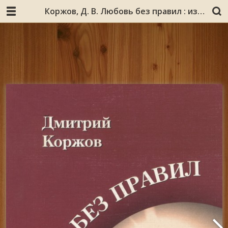
Коржов, Д. В. Любовь без правил : избранные стихотворения / Дмитрий Коржов. - Мурманск : [б. и.] ; Полярный : Опимах, 2009. - 128, [1] с. : ил., портр.