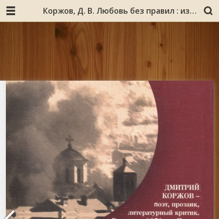
Коржов, Д. В. Любовь без правил : избранные стихотворения / Дмитрий Коржов. - Мурманск : [б. и.] ; Полярный : Опимах, 2009. - 128, [1] с. : ил., портр.