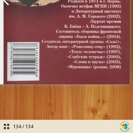
134
/
134