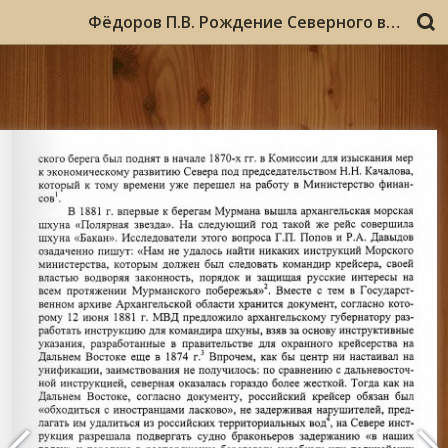
Фёдоров П.В. Рождение Северного военно-морского флота: долгий путь воплощения идеи. Учёные записки МГПУ. 2009, Вып. 9, c.3-18.