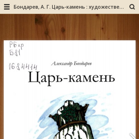
Бондарев, А. Г. Царь-камень : художественно-документальная повесть / Александр Бондарев. - Кировск : литературное объединение "Алаш" : Апатит-Медиа, 2009. - 100, [1] с. : цв. ил.