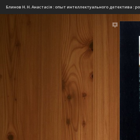
Блинов Н. Н. Анастасiя : опыт интеллектуального детектива : роман /