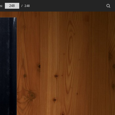
s:
/
248