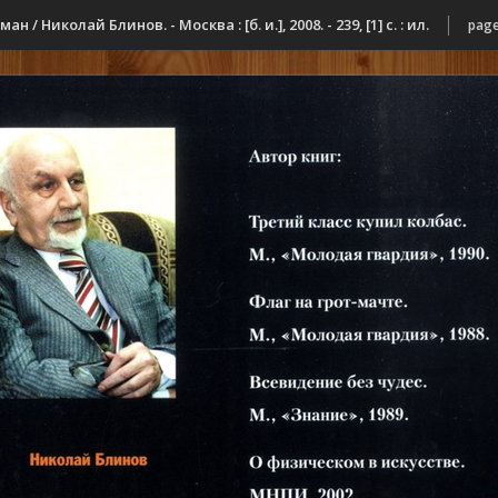
 Николай Блинов. - Москва : [б. и.], 2008. - 239, [1] с. : ил.
page