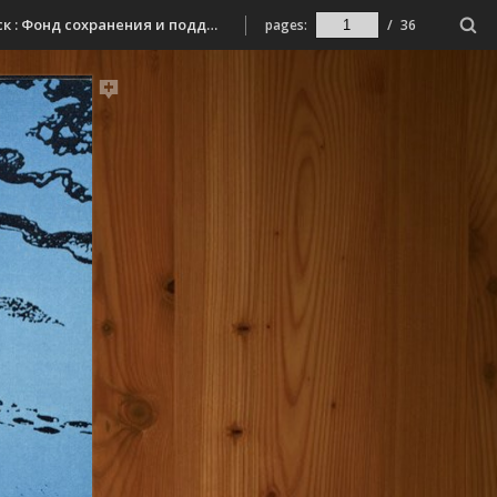
Бажанов, А. А. Букет из солнечных лучей : избранное / Аскольд Бажанов ; [авт. проекта Т. Милицкая ; худож. Т. Шорохова]. - Мурманск : Фонд сохранения и поддержки культуры Севера «Варзуга», 2015. - 31,[1] с. : ил.
pages:
/
36