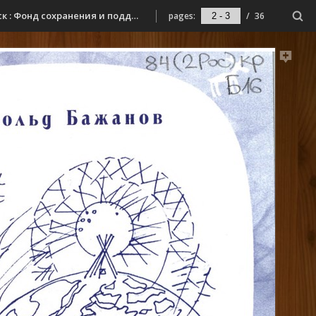
Бажанов, А. А. Букет из солнечных лучей : избранное / Аскольд Бажанов ; [авт. проекта Т. Милицкая ; худож. Т. Шорохова]. - Мурманск : Фонд сохранения и поддержки культуры Севера «Варзуга», 2015. - 31,[1] с. : ил.
pages:
/
36