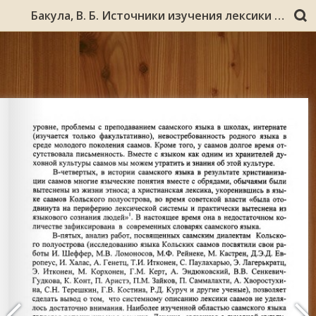
Бакула, В. Б. Источники изучения лексики духовной культуры саамов Кольского полуострова // Чарнолуские чтения : материалы межрегиональной научно-практической конференции, 12-13 апреля 2010 г. / М-во образования и науки Рос. Федерации, Мурм. гос. гуманитар. ун-т. – Мурманск, 2011. – С. 70-74