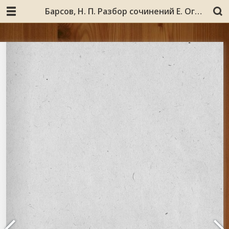
Барсов, Н. П. Разбор сочинений Е. Огородникова: «Мурманский и Терский берега по книге Большого чертежа». СПб., 1869, и «Прибрежья Ледовитого и Белого морей по книге Большого чертежа». СПб., 1877 г./ сост. Н. П. Барсов. [Санкт-Петербург] : типография Имп. Акад. наук, 1879. 29 с. Без тит. л. и обл. Отт. из: Отчет о 21-м присуждении наград графа Уварова. СПб., 1880. С. 38-66.