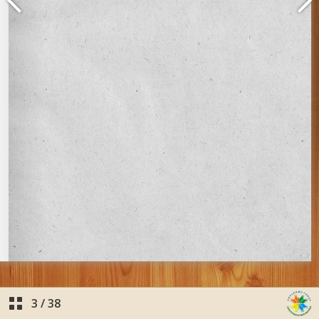
3
/
38