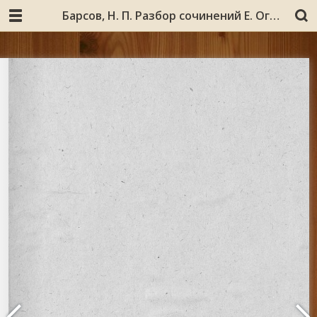
Барсов, Н. П. Разбор сочинений Е. Огородникова: «Мурманский и Терский берега по книге Большого чертежа». СПб., 1869, и «Прибрежья Ледовитого и Белого морей по книге Большого чертежа». СПб., 1877 г./ сост. Н. П. Барсов. [Санкт-Петербург] : типография Имп. Акад. наук, 1879. 29 с. Без тит. л. и обл. Отт. из: Отчет о 21-м присуждении наград графа Уварова. СПб., 1880. С. 38-66.