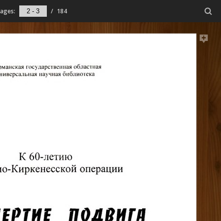
ages:
/
184