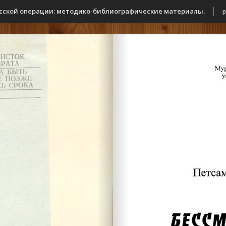
есской операции: методико-библиографические материалы.
p