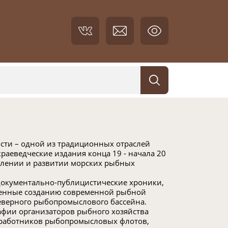
и – одной из традиционных отраслей
аеведческие издания конца 19 - начала 20
влении и развитии морских рыбных
документально-публицистические хроники,
щенные созданию современной рыбной
еверного рыбопромыслового бассейна.
афии организаторов рыбного хозяйства
 работников рыбопромысловых флотов,