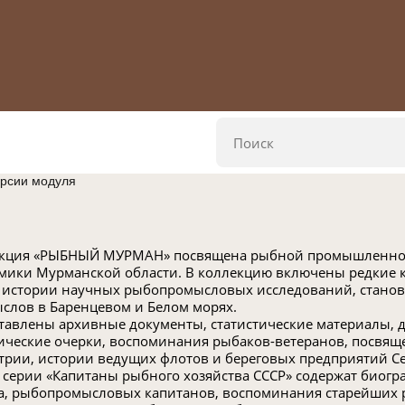
ерсии модуля
кция «РЫБНЫЙ МУРМАН» посвящена рыбной промышленност
мики Мурманской области. В коллекцию включены редкие кр
б истории научных рыбопромысловых исследований, стано
слов в Баренцевом и Белом морях.
тавлены архивные документы, статистические материалы, 
ические очерки, воспоминания рыбаков-ветеранов, посвя
трии, истории ведущих флотов и береговых предприятий С
 серии «Капитаны рыбного хозяйства СССР» содержат биогр
а, рыбопромысловых капитанов, воспоминания старейших