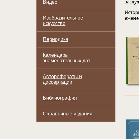
заслу
Видео
Истор
ежене
Изобразительное
искусство
Периодика
Календарь
знаменательных дат
Авторефераты и
диссертации
Библиография
Справочные издания