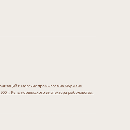
олонизаций и морских промыслов на Мурмане.
00 г. Речь норвежского инспектора рыболовства...