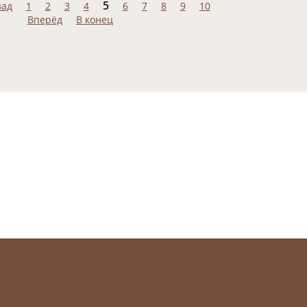
5
зад
1
2
3
4
6
7
8
9
10
Вперёд
В конец