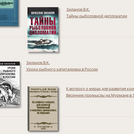
Зиланов В.К.
Тайны рыболовной дипломатии
Зиланов В.К.
Уроки рыбного капитализма в России
К вопросу о мерах для развития к
Весенние промыслы на Мурмане в 19