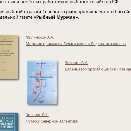
женных и почётных работников рыбного хозяйства РФ.
ия рыбной отрасли Северного рыбопромышленного бассейна
дельной газете
«Рыбный Мурман»
.
Жилинский А.А.
Морские промыслы Белаго моря и Ледовитаго океана
Зиланов В.К.
Баренцевоморская ошибка Презид
Зиланов В.К.
Путассу Северной Атлантики