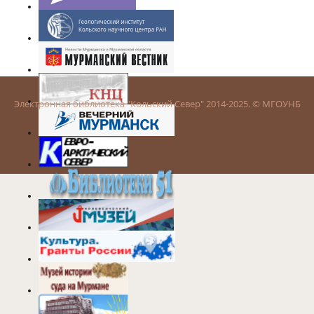
Электронная библиотека "Кольский Север" 2014-2025. © МГОУНБ