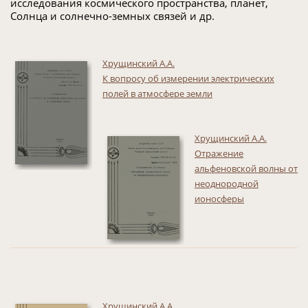
исследования космического пространства, планет,
Солнца и солнечно-земных связей и др.
Хрущинский А.А.
К вопросу об измерении электрических
полей в атмосфере земли
Хрущинский А.А.
Отражение
альфеновской волны от
неоднородной
ионосферы
Хрущинский А.А.