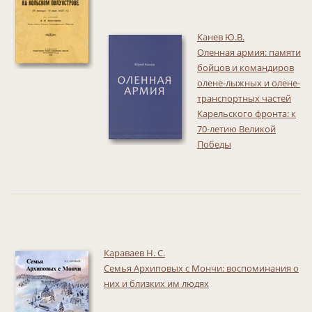
Канев Ю.В.
Оленная армия: памяти
бойцов и командиров
олене-лыжных и олене-
транспортных частей
Карельского фронта: к
70-летию Великой
Победы
Караваев Н. С.
Семья Архиповых с Мончи: воспоминания о
них и близких им людях