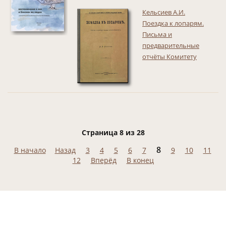
Кельсиев А.И.
Поездка к лопарям.
Письма и
предварительные
отчёты Комитету
Страница 8 из 28
8
В начало
Назад
3
4
5
6
7
9
10
11
12
Вперёд
В конец