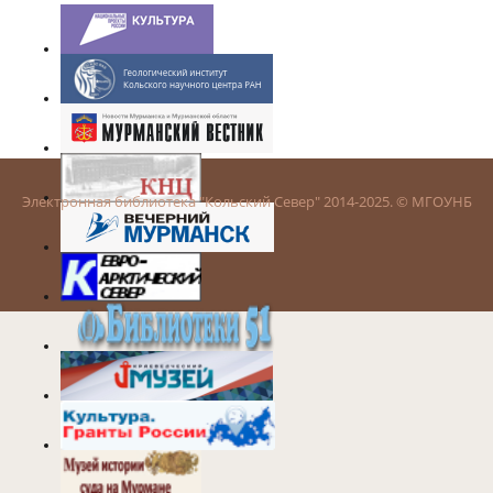
Электронная библиотека "Кольский Север" 2014-2025. © МГОУНБ