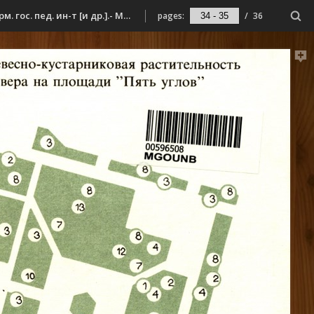
Историко-природный маршрут в центре Мурманска / Мурм. обл. и гор. ком. охраны окружающей среды и природ. ресурсов РФ, Мурм. гос. пед. ин-т [и др.].- Мурманск : [б. и.], 1993. - 30, [2] с. : ил.
pages:
/
36