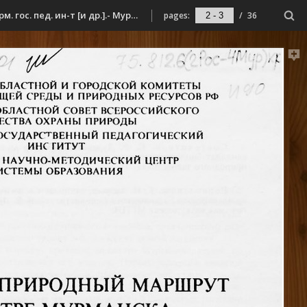
Историко-природный маршрут в центре Мурманска / Мурм. обл. и гор. ком. охраны окружающей среды и природ. ресурсов РФ, Мурм. гос. пед. ин-т [и др.].- Мурманск : [б. и.], 1993. - 30, [2] с. : ил.
pages:
/
36