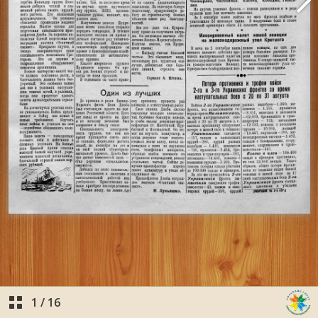
1
/
16