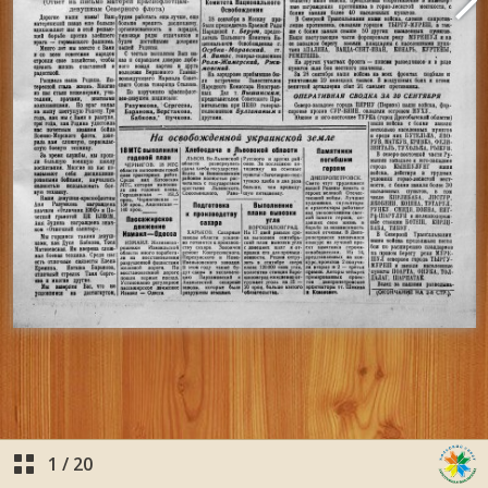
1
/
20