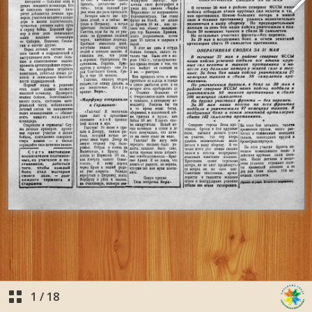
1
/
18