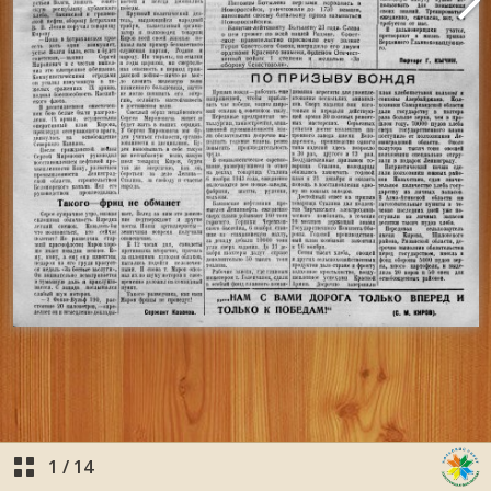
1
/
14