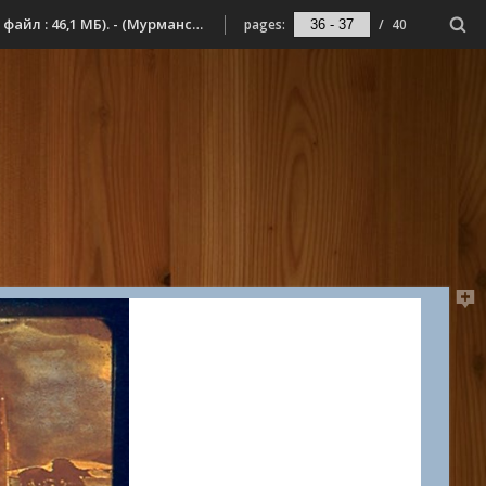
Сергиенко, А. А. Акварели [Изоматериал : электронный ресурс] : [живопись : репродукции] / Анатолий Сергиенко. - Электрон. дан. (1 файл : 46,1 МБ). - (Мурманск : Мурманская государственная областная универсальная научная библиотека, 2016). - Режим доступа: сайт Мурманской государственной областной универсальной научной библиотеки. - Загл. с экрана. - Файл в формате Portable Document Format (PDF)
pages:
/
40