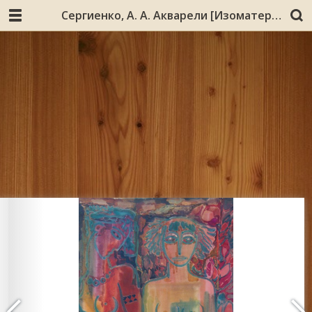
Сергиенко, А. А. Акварели [Изоматериал : электронный ресурс] : [живопись : репродукции] / Анатолий Сергиенко. - Электрон. дан. (1 файл : 46,1 МБ). - (Мурманск : Мурманская государственная областная универсальная научная библиотека, 2016). - Режим доступа: сайт Мурманской государственной областной универсальной научной библиотеки. - Загл. с экрана. - Файл в формате Portable Document Format (PDF)