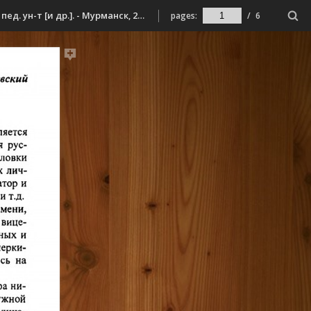
Ржевский, Б. Н. Академик А. Е. Ферсман под прицелом НКВД // VI Ушаковские чтения / Федер. агентство по образованию, Мурм. гос. пед. ун-т [и др.]. - Мурманск, 2010. - С. 255-260.
pages:
/
6