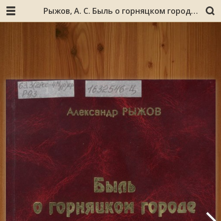
Рыжов, А. С. Быль о горняцком городе : документальное исследование / Александр Рыжов. – Мурманск : Север, 2004. – 162, [1] с., [4] л. ил. : ил.