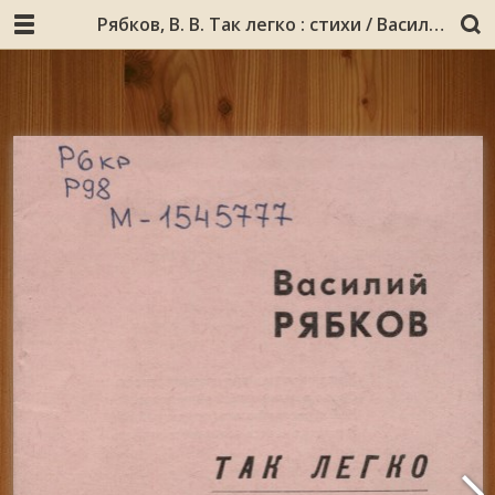
Рябков, В. В. Так легко : стихи / Василий Рябков. - Мурманск : Фонд культуры, 1995. - 15 с. : портр.